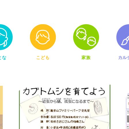
とな
こども
家族
カル